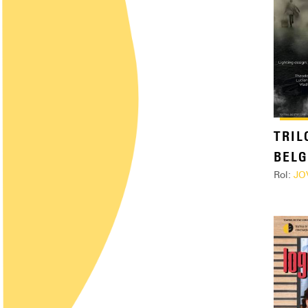
TRIL
BEL
Rol:
JO