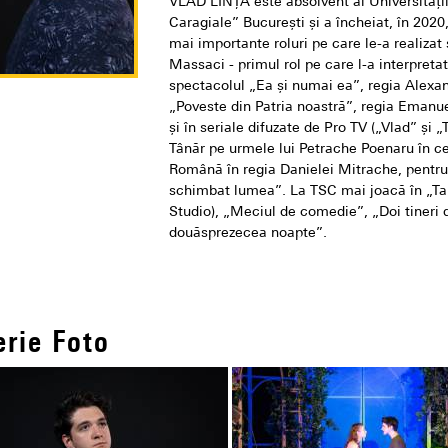
VLAD LINȚĂ este absolvent al Universităţii
Caragiale” București şi a încheiat, în 2020
mai importante roluri pe care le-a realizat 
Massaci - primul rol pe care l-a interpreta
spectacolul „Ea şi numai ea”, regia Alexan
„Poveste din Patria noastră”, regia Emanue
şi în seriale difuzate de Pro TV („Vlad” şi „
Tânăr pe urmele lui Petrache Poenaru în c
Română în regia Danielei Mitrache, pentr
schimbat lumea”. La TSC mai joacă în „Tar
Studio), „Meciul de comedie”, „Doi tineri 
douăsprezecea noapte”.
erie Foto