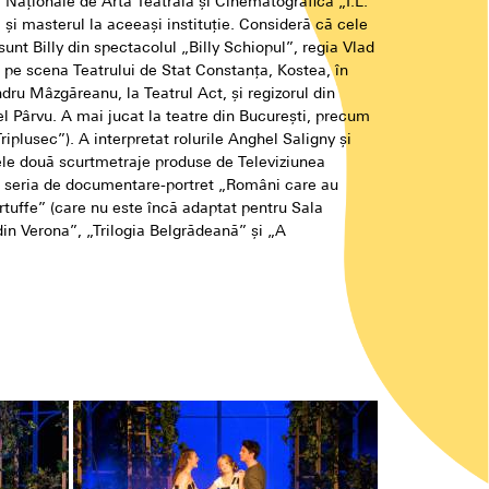
 Naționale de Artă Teatrală și Cinematografică „I.L.
, şi masterul la aceeaşi instituţie. Consideră că cele
sunt Billy din spectacolul „Billy Schiopul”, regia Vlad
t pe scena Teatrului de Stat Constanţa, Kostea, în
dru Mâzgăreanu, la Teatrul Act, şi regizorul din
l Pârvu. A mai jucat la teatre din Bucureşti, precum
Triplusec”). A interpretat rolurile Anghel Saligny și
ele două scurtmetraje produse de Televiziunea
u seria de documentare-portret „Români care au
tuffe” (care nu este încă adaptat pentru Sala
din Verona”, „Trilogia Belgrădeană” și „A