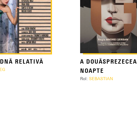
DNĂ RELATIVĂ
A DOUĂSPREZECE
EG
NOAPTE
Rol:
SEBASTIAN