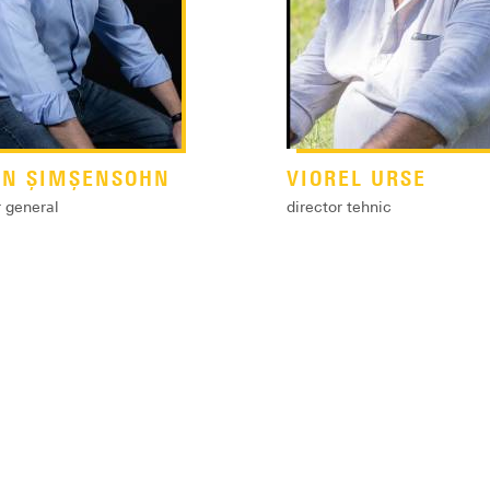
IN ȘIMȘENSOHN
VIOREL URSE
r general
director tehnic