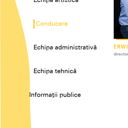
Echipa artistică
Conducere
ERW
Echipa administrativă
directo
Echipa tehnică
Informații publice