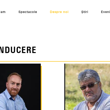
ram
Spectacole
Despre noi
Știri
Even
NDUCERE