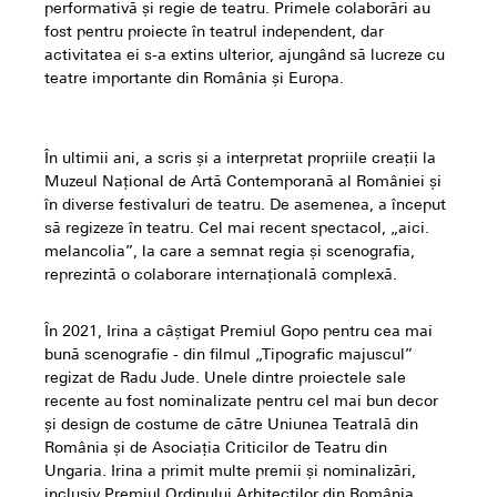
performativă și regie de teatru. Primele colaborări au
fost pentru proiecte în teatrul independent, dar
activitatea ei s-a extins ulterior, ajungând să lucreze cu
teatre importante din România și Europa.
În ultimii ani, a scris și a interpretat propriile creații la
Muzeul Național de Artă Contemporană al României și
în diverse festivaluri de teatru. De asemenea, a început
să regizeze în teatru. Cel mai recent spectacol, „aici.
melancolia”, la care a semnat regia și scenografia,
reprezintă o colaborare internațională complexă.
În 2021, Irina a câștigat Premiul Gopo pentru cea mai
bună scenografie - din filmul „Tipografic majuscul”
regizat de Radu Jude. Unele dintre proiectele sale
recente au fost nominalizate pentru cel mai bun decor
și design de costume de către Uniunea Teatrală din
România și de Asociația Criticilor de Teatru din
Ungaria. Irina a primit multe premii și nominalizări,
inclusiv Premiul Ordinului Arhitecților din România,