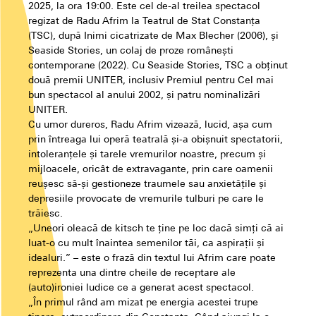
2025, la ora 19:00. Este cel de-al treilea spectacol
regizat de Radu Afrim la Teatrul de Stat Constanța
(TSC), după Inimi cicatrizate de Max Blecher (2006), și
Seaside Stories, un colaj de proze românești
contemporane (2022). Cu Seaside Stories, TSC a obținut
două premii UNITER, inclusiv Premiul pentru Cel mai
bun spectacol al anului 2002, și patru nominalizări
UNITER.
Cu umor dureros, Radu Afrim vizează, lucid, așa cum
prin întreaga lui operă teatrală și-a obișnuit spectatorii,
intoleranțele și tarele vremurilor noastre, precum și
mijloacele, oricât de extravagante, prin care oamenii
reușesc să-și gestioneze traumele sau anxietățile și
depresiile provocate de vremurile tulburi pe care le
trăiesc.
„Uneori oleacă de kitsch te ține pe loc dacă simți că ai
luat-o cu mult înaintea semenilor tăi, ca aspirații și
idealuri.” – este o frază din textul lui Afrim care poate
reprezenta una dintre cheile de receptare ale
(auto)ironiei ludice ce a generat acest spectacol.
„În primul rând am mizat pe energia acestei trupe