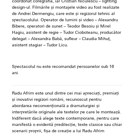
coordonat coregrafia, iar Cristian Niculescu – lighting
design-ul. Filmările și montajele video au fost realizate
de Andrei Dermengiu, care este și regizorul tehnic al
spectacolului. Operator de lumini și video – Alexandru
Bibere, operatori de sunet – Teodor Besoiu și Mirel
Hagiu, asistent de regie – Tudor Cioboteanu, producător
delegat – Alexandra Babă, sufleur – Claudia Mihuț,
asistent stagiar – Tudor Licu.
Spectacolul nu este recomandat persoanelor sub 16
ani.
Radu Afrim este unul dintre cei mai apreciați, premiați
și inovativi regizori români, recunoscut pentru
abordarea neconvențională a dramaturgiei și
interpretările originale ale textelor pe care le montează.
Indiferent dacă alege texte contemporane, pentru care
manifestă o evidentă predilecție, texte clasice sau chiar
scenarii proprii, fișa de creație a lui Radu Afrim