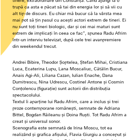
tinere, extraordinare din Constanța. Când ajungi la o
trupă ca asta e păcat să tai din energia lor și să vii cu
alt tip de discurs. Eu chiar mă bucur că la vârsta mea
mai pot să țin pasul cu acești actori extrem de tineri. Ei
nu sunt toți tineri biologic, dar și cei mai maturi sunt
extrem de implicați în ceea ce fac”, spunea Radu Afrim
într-un interviu televizat, după cele trei avanpremiere
din weekendul trecut.
Andrei Bibire, Theodor Șoptelea, Ștefan Mihai, Cristiana
Luca, Ecaterina Lupu, Lana Moscaliuc, Cătălin Bucur,
Anais Agi-Ali, Liliana Cazan, Iulian Enache, Dana
Dumitrescu, Nina Udrescu, Costinel Antone și Cosmin
Conțolencu (figurație) sunt actorii din distribuția
spectacolului.
Textul îi aparține lui Radu Afrim, care a inclus și trei
proze contemporane românești, semnate de Adriana
Bittel, Bogdan Răileanu și Doina Ruști. Tot Radu Afrim a
creat și universul sonor.
Scenografia este semnată de Irina Moscu, tot ea
realizând și grafica afișului, Flavia Giurgiu a conceput și