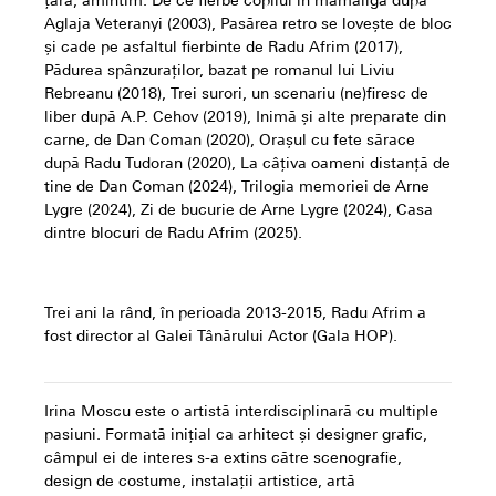
țară, amintim: De ce fierbe copilul în mămăligă după
Aglaja Veteranyi (2003), Pasărea retro se lovește de bloc
și cade pe asfaltul fierbinte de Radu Afrim (2017),
Pădurea spânzuraților, bazat pe romanul lui Liviu
Rebreanu (2018), Trei surori, un scenariu (ne)firesc de
liber după A.P. Cehov (2019), Inimă și alte preparate din
carne, de Dan Coman (2020), Orașul cu fete sărace
după Radu Tudoran (2020), La câțiva oameni distanță de
tine de Dan Coman (2024), Trilogia memoriei de Arne
Lygre (2024), Zi de bucurie de Arne Lygre (2024), Casa
dintre blocuri de Radu Afrim (2025).
Trei ani la rând, în perioada 2013-2015, Radu Afrim a
fost director al Galei Tânărului Actor (Gala HOP).
Irina Moscu este o artistă interdisciplinară cu multiple
pasiuni. Formată inițial ca arhitect și designer grafic,
câmpul ei de interes s-a extins către scenografie,
design de costume, instalații artistice, artă