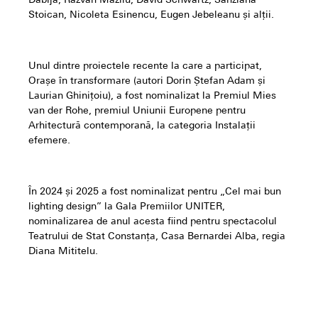
Dabija, Răzvan Mazilu, David Schwartz, Sânziana
Stoican, Nicoleta Esinencu, Eugen Jebeleanu și alţii.
Unul dintre proiectele recente la care a participat,
Orașe în transformare (autori Dorin Ștefan Adam și
Laurian Ghinițoiu), a fost nominalizat la Premiul Mies
van der Rohe, premiul Uniunii Europene pentru
Arhitectură contemporană, la categoria Instalații
efemere.
În 2024 și 2025 a fost nominalizat pentru „Cel mai bun
lighting design” la Gala Premiilor UNITER,
nominalizarea de anul acesta fiind pentru spectacolul
Teatrului de Stat Constanța, Casa Bernardei Alba, regia
Diana Mititelu.